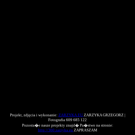
Projekt, zdjęcia i wykonanie:
ZARZYKA.EU
ZARZYKA GRZEGORZ |
Fotografia 609 685 122
Pozosta�e nasze projekty znajd� Pa�stwo na stronie:
http://360.zarzyka.eu
ZAPRASZAM